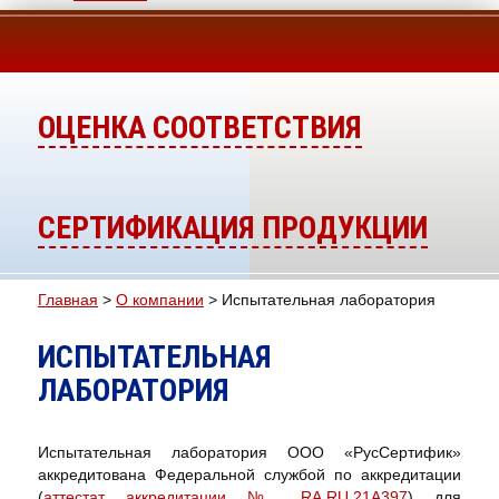
Toggle
navigatio
ОЦЕНКА СООТВЕТСТВИЯ
СЕРТИФИКАЦИЯ ПРОДУКЦИИ
Главная
>
О компании
>
Испытательная лаборатория
ВЫ ЗДЕСЬ
ИСПЫТАТЕЛЬНАЯ
ЛАБОРАТОРИЯ
Испытательная лаборатория ООО «РусСертифик»
аккредитована Федеральной службой по аккредитации
(
аттестат аккредитации № RA.RU.21A397
) для