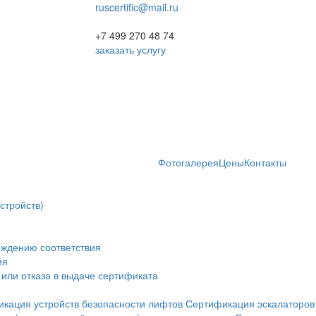
ruscertific@mail.ru
+7 499 270 48 74
заказать услугу
Фотогалерея
Цены
Контакты
стройств)
рждению соответствия
ия
или отказа в выдаче сертификата
кация устройств безопасности лифтов
Сертификация эскалаторов